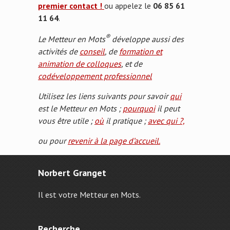
premier contact !
ou appelez le
06 85 61
11 64
.
®
Le Metteur en Mots
développe aussi des
activités de
conseil
, de
formation et
animation de colloques
, et de
codéveloppement professionnel
Utilisez les liens suivants pour savoir
qui
est le Metteur en Mots ;
pourquoi
il peut
vous être utile ;
où
il pratique ;
avec qui ?,
ou pour
revenir à la page d’accueil.
Norbert Granget
Il est votre Metteur en Mots.
Recherche