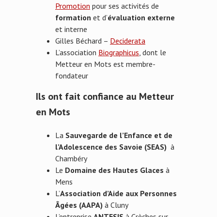
Promotion
pour ses activités de
formation
et d’
évaluation externe
et interne
Gilles Béchard –
Deciderata
L’association
Biographicus
, dont le
Metteur en Mots est membre-
fondateur
Ils ont fait confiance au Metteur
en Mots
La
Sauvegarde de l’Enfance et de
l’Adolescence des Savoie (SEAS)
à
Chambéry
Le
Domaine des Hautes Glaces
à
Mens
L’
Association d’Aide aux Personnes
Âgées (AAPA)
à Cluny
L’entreprise
ANTESIS
à Crèches sur