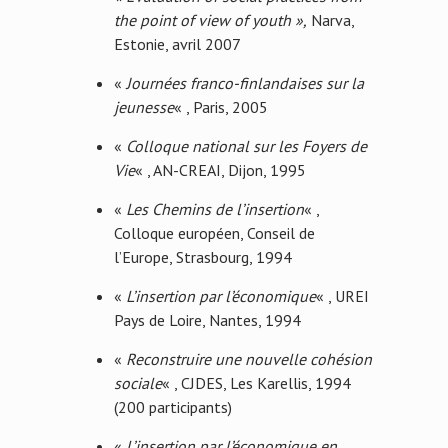
the point of view of youth »,
Narva,
Estonie, avril 2007
«
Journées franco-finlandaises sur la
jeunesse
« , Paris, 2005
«
Colloque national sur les Foyers de
Vie
« , AN-CREAI, Dijon, 1995
«
Les Chemins de l’insertion
« ,
Colloque européen, Conseil de
l’Europe, Strasbourg, 1994
«
L’insertion par l’économique
« , UREI
Pays de Loire, Nantes, 1994
«
Reconstruire une nouvelle cohésion
sociale
« , CJDES, Les Karellis, 1994
(200 participants)
«
L’insertion par l’économique en