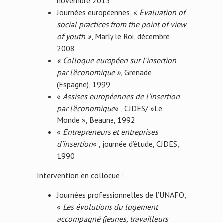
novembre 2015
Journées européennes, «
Evaluation of
social practices from the point of view
of youth »
, Marly le Roi, décembre
2008
« Colloque européen sur l’insertion
par l’économique »,
Grenade
(Espagne), 1999
«
Assises européennes de l’insertion
par l’économique
« , CJDES/ »Le
Monde », Beaune, 1992
«
Entrepreneurs et entreprises
d’insertion
« , journée d’étude, CJDES,
1990
Intervention en colloque :
Journées professionnelles de l’UNAFO,
«
Les évolutions du logement
accompagné (jeunes, travailleurs